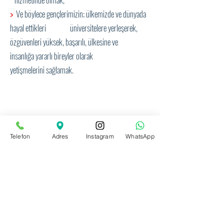
>
Ve böylece gençlerimizin; ülkemizde ve dünyada
hayal ettikleri üniversitelere yerleşerek,
özgüvenleri yüksek, başarılı, ülkesine ve
insanlığa yararlı bireyler olarak
yetişmelerini sağlamak.
Pi Metot VİP Kurs Merkezi
Hedefimiz;
Öğrencilerimizi, kendilerine özel, doğru yöntemler ile
hayata, hayatın her alanında deneyim kazandırarak
Telefon
Adres
Instagram
WhatsApp
hazırlamak; kendine ve başarıya inancı tam bireyler
yetiştirmek.
Abide-i Hürriyet Caddesi No:171 Kat:6
Şişli
/ İstanbul
Telefon:
0 (212) 291 80 40